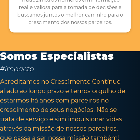
real e valiosa para a tomada de decisões e
buscamos juntos o melhor caminho para o
crescimento dos nossos parceiros.
Somos Especialistas
#Impacto
Acreditamos no Crescimento Contínuo
aliado ao longo prazo e temos orgulho de
estarmos há anos com parceiros no
crescimento de seus negócios. Não se
trata de serviço e sim impulsionar vidas
através da missão de nossos parceiros,
que passa a ser nossa missão também!